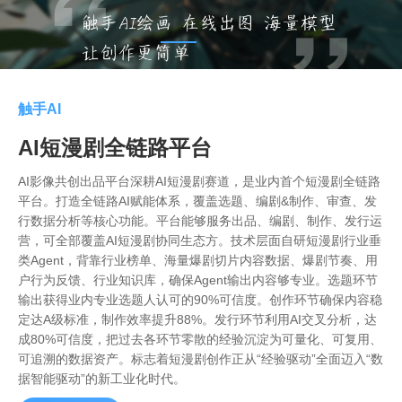
触手AI
AI短漫剧全链路平台
AI影像共创出品平台深耕AI短漫剧赛道，是业内首个短漫剧全链路
平台。打造全链路AI赋能体系，覆盖选题、编剧&制作、审查、发
行数据分析等核心功能。平台能够服务出品、编剧、制作、发行运
营，可全部覆盖AI短漫剧协同生态方。技术层面自研短漫剧行业垂
类Agent，背靠行业榜单、海量爆剧切片内容数据、爆剧节奏、用
户行为反馈、行业知识库，确保Agent输出内容够专业。选题环节
输出获得业内专业选题人认可的90%可信度。创作环节确保内容稳
定达A级标准，制作效率提升88%。发行环节利用AI交叉分析，达
成80%可信度，把过去各环节零散的经验沉淀为可量化、可复用、
可追溯的数据资产。标志着短漫剧创作正从“经验驱动”全面迈入“数
据智能驱动”的新工业化时代。